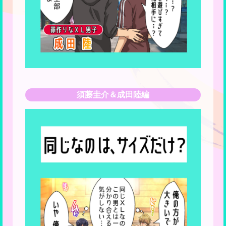
須藤圭介＆成田陸編