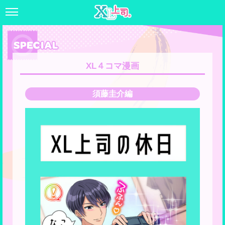
XL４コマ漫画
須藤圭介編